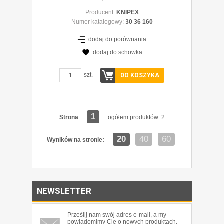
Producent:
KNIPEX
Numer katalogowy:
30 36 160
dodaj do porównania
dodaj do schowka
szt.
DO KOSZYKA
1
Strona
ogółem produktów: 2
20
40
60
Wyników na stronie:
NEWSLETTER
Prześlij nam swój adres e-mail, a my
powiadomimy Cię o nowych produktach,