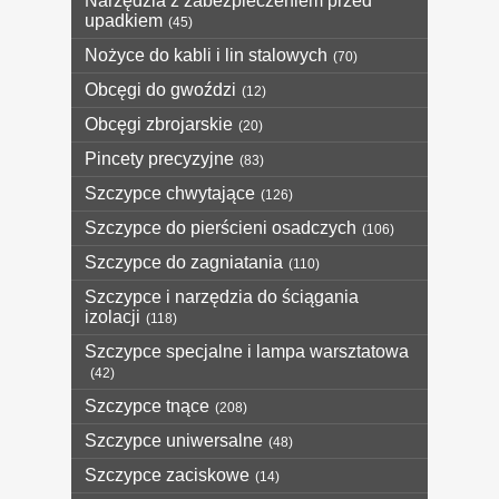
Narzędzia z zabezpieczeniem przed
upadkiem
(45)
Nożyce do kabli i lin stalowych
(70)
Obcęgi do gwoździ
(12)
Obcęgi zbrojarskie
(20)
Pincety precyzyjne
(83)
Szczypce chwytające
(126)
Szczypce do pierścieni osadczych
(106)
Szczypce do zagniatania
(110)
Szczypce i narzędzia do ściągania
izolacji
(118)
Szczypce specjalne i lampa warsztatowa
(42)
Szczypce tnące
(208)
Szczypce uniwersalne
(48)
Szczypce zaciskowe
(14)