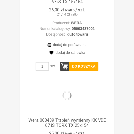
67 iS TX 15x154
26,00 zł
/ szt.
brutto
21,14 zł
netto
Producent:
WERA
Numer katalogowy:
05003437001
Dostępność:
dużo towaru
dodaj do porównania
dodaj do schowka
ZOBACZ SZCZEGÓŁY
szt.
DO KOSZYKA
Wera 003439 Trzpień wymienny KK VDE
67 iS TORX TX 25x154
25,00 zł
/ szt.
brutto