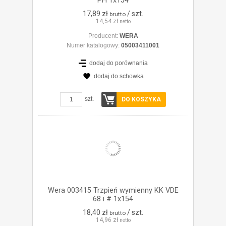
PH 1x154
17,89 zł
/ szt.
brutto
14,54 zł
netto
Producent:
WERA
Numer katalogowy:
05003411001
dodaj do porównania
dodaj do schowka
ZOBACZ SZCZEGÓŁY
szt.
DO KOSZYKA
Wera 003415 Trzpień wymienny KK VDE
68 i # 1x154
18,40 zł
/ szt.
brutto
14,96 zł
netto