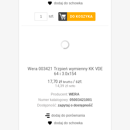
dodaj do schowka
ZOBACZ SZCZEGÓŁY
szt.
DO KOSZYKA
Wera 003421 Trzpień wymienny KK VDE
64 i 3.0x154
17,70 zł
/ szt.
brutto
14,39 zł
netto
Producent:
WERA
Numer katalogowy:
05003421001
Dostępność:
zapytaj o dostępność
dodaj do porównania
dodaj do schowka
ZOBACZ SZCZEGÓŁY