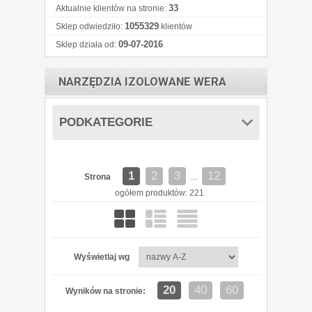
33
Aktualnie klientów na stronie:
1055329
Sklep odwiedziło:
klientów
09-07-2016
Sklep działa od:
NARZĘDZIA IZOLOWANE WERA
PODKATEGORIE
1
2
3
12
Strona
...
ogółem produktów: 221
Wyświetlaj wg
20
40
60
Wyników na stronie: