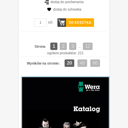
dodaj do porównania
dodaj do schowka
szt.
DO KOSZYKA
1
2
3
12
Strona
...
ogółem produktów: 221
20
40
60
Wyników na stronie: