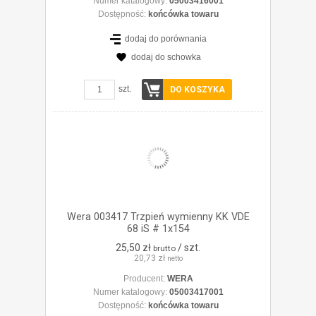
Numer katalogowy:
05003416001
Dostępność:
końcówka towaru
dodaj do porównania
dodaj do schowka
ZOBACZ SZCZEGÓŁY
szt.
DO KOSZYKA
Wera 003417 Trzpień wymienny KK VDE
68 iS # 1x154
25,50 zł
/ szt.
brutto
20,73 zł
netto
Producent:
WERA
Numer katalogowy:
05003417001
Dostępność:
końcówka towaru