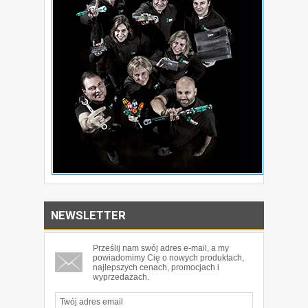
NEWSLETTER
Prześlij nam swój adres e-mail, a my
powiadomimy Cię o nowych produktach,
najlepszych cenach, promocjach i
wyprzedażach.