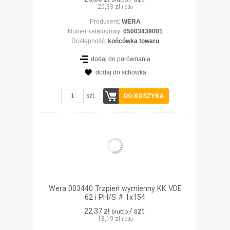
20,33 zł
netto
Producent:
WERA
Numer katalogowy:
05003439001
Dostępność:
końcówka towaru
dodaj do porównania
dodaj do schowka
ZOBACZ SZCZEGÓŁY
szt.
DO KOSZYKA
Wera 003440 Trzpień wymienny KK VDE
62 i PH/S # 1x154
22,37 zł
/ szt.
brutto
18,19 zł
netto