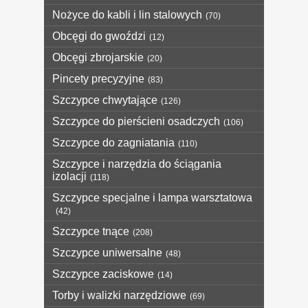
Nożyce do kabli i lin stalowych
(70)
Obcęgi do gwoździ
(12)
Obcęgi zbrojarskie
(20)
Pincety precyzyjne
(83)
Szczypce chwytające
(126)
Szczypce do pierścieni osadczych
(106)
Szczypce do zagniatania
(110)
Szczypce i narzędzia do ściągania
izolacji
(118)
Szczypce specjalne i lampa warsztatowa
(42)
Szczypce tnące
(208)
Szczypce uniwersalne
(48)
Szczypce zaciskowe
(14)
Torby i walizki narzędziowe
(69)