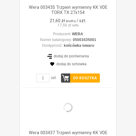
Wera 003435 Trzpień wymienny KK VDE
TORX TX 27x154
21,60 zł
/ szt.
brutto
17,56 zł
netto
Producent:
WERA
Numer katalogowy:
05003435001
Dostępność:
końcówka towaru
dodaj do porównania
dodaj do schowka
ZOBACZ SZCZEGÓŁY
szt.
DO KOSZYKA
Wera 003437 Trzpień wymienny KK VDE