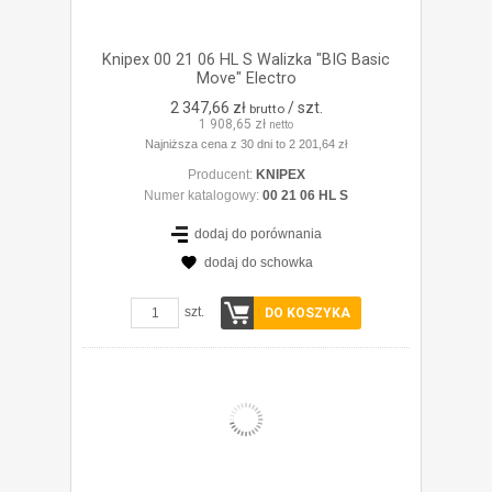
Knipex 00 21 06 HL S Walizka "BIG Basic
Move" Electro
2 347,66 zł
/ szt.
brutto
1 908,65 zł
netto
Najniższa cena z 30 dni to 2 201,64 zł
Producent:
KNIPEX
Numer katalogowy:
00 21 06 HL S
dodaj do porównania
dodaj do schowka
ZOBACZ SZCZEGÓŁY
szt.
DO KOSZYKA