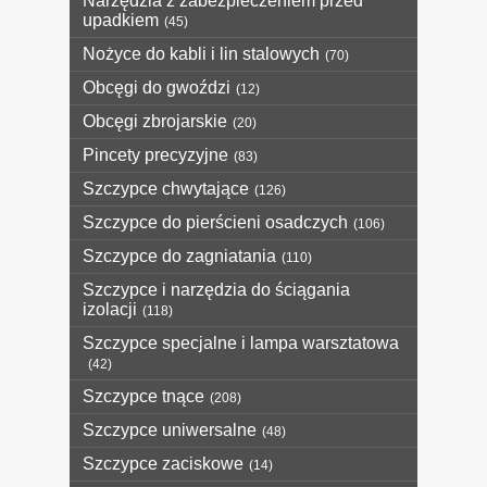
Narzędzia z zabezpieczeniem przed
upadkiem
(45)
Nożyce do kabli i lin stalowych
(70)
Obcęgi do gwoździ
(12)
Obcęgi zbrojarskie
(20)
Pincety precyzyjne
(83)
Szczypce chwytające
(126)
Szczypce do pierścieni osadczych
(106)
Szczypce do zagniatania
(110)
Szczypce i narzędzia do ściągania
izolacji
(118)
Szczypce specjalne i lampa warsztatowa
(42)
Szczypce tnące
(208)
Szczypce uniwersalne
(48)
Szczypce zaciskowe
(14)