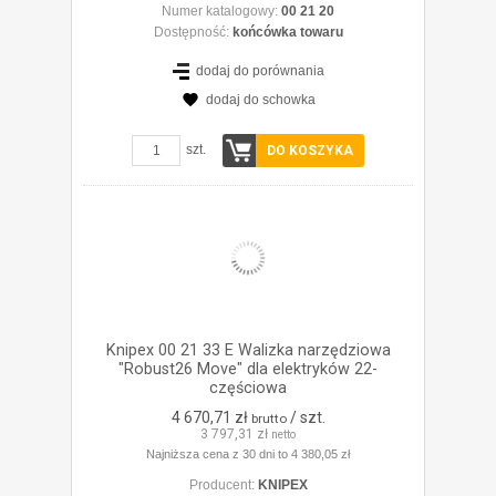
Numer katalogowy:
00 21 20
Dostępność:
końcówka towaru
dodaj do porównania
dodaj do schowka
ZOBACZ SZCZEGÓŁY
szt.
DO KOSZYKA
Knipex 00 21 33 E Walizka narzędziowa
"Robust26 Move" dla elektryków 22-
częściowa
4 670,71 zł
/ szt.
brutto
3 797,31 zł
netto
Najniższa cena z 30 dni to 4 380,05 zł
Producent:
KNIPEX