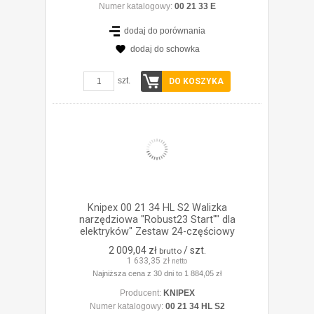
Numer katalogowy:
00 21 33 E
dodaj do porównania
dodaj do schowka
ZOBACZ SZCZEGÓŁY
szt.
DO KOSZYKA
Knipex 00 21 34 HL S2 Walizka
narzędziowa "Robust23 Start"" dla
elektryków" Zestaw 24-częściowy
2 009,04 zł
/ szt.
brutto
1 633,35 zł
netto
Najniższa cena z 30 dni to 1 884,05 zł
Producent:
KNIPEX
Numer katalogowy:
00 21 34 HL S2