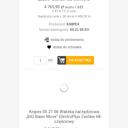
4 765,90 zł
/ szt.
brutto
3 874,73 zł
netto
Najniższa cena z 30 dni to 4 469,30 zł
Producent:
KNIPEX
Numer katalogowy:
00 21 05 EV
dodaj do porównania
dodaj do schowka
ZOBACZ SZCZEGÓŁY
szt.
DO KOSZYKA
Knipex 00 21 06 Walizka narzędziowa
„BIG Basic Move” ElectroPlus Zestaw 68-
częściowy