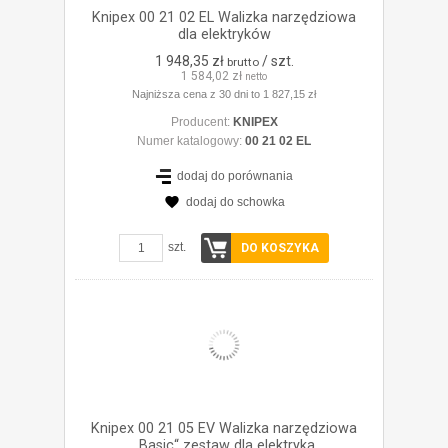
Knipex 00 21 02 EL Walizka narzędziowa
dla elektryków
1 948,35 zł
/ szt.
brutto
1 584,02 zł
netto
Najniższa cena z 30 dni to 1 827,15 zł
Producent:
KNIPEX
Numer katalogowy:
00 21 02 EL
dodaj do porównania
dodaj do schowka
ZOBACZ SZCZEGÓŁY
szt.
DO KOSZYKA
Knipex 00 21 05 EV Walizka narzędziowa
„Basic“ zestaw dla elektryka