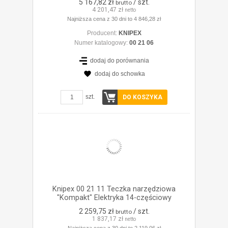
5 167,82 zł
/ szt.
brutto
4 201,47 zł
netto
Najniższa cena z 30 dni to 4 846,28 zł
Producent:
KNIPEX
Numer katalogowy:
00 21 06
dodaj do porównania
dodaj do schowka
ZOBACZ SZCZEGÓŁY
szt.
DO KOSZYKA
Knipex 00 21 11 Teczka narzędziowa
"Kompakt" Elektryka 14-częściowy
2 259,75 zł
/ szt.
brutto
1 837,17 zł
netto