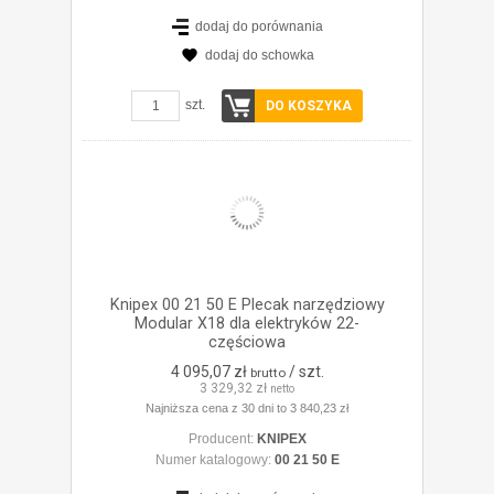
dodaj do porównania
dodaj do schowka
ZOBACZ SZCZEGÓŁY
szt.
DO KOSZYKA
Knipex 00 21 50 E Plecak narzędziowy
Modular X18 dla elektryków 22-
częściowa
4 095,07 zł
/ szt.
brutto
3 329,32 zł
netto
Najniższa cena z 30 dni to 3 840,23 zł
Producent:
KNIPEX
Numer katalogowy:
00 21 50 E