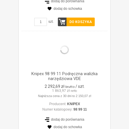
dodaj do porównania
dodaj do schowka
ZOBACZ SZCZEGÓŁY
szt.
DO KOSZYKA
Knipex 98 99 11 Podręczna walizka
narzędziowa VDE
2 292,69 zł
/ szt.
brutto
1 863,97 zł
netto
Najniższa cena z 30 dni to 2 150,07 zł
Producent:
KNIPEX
Numer katalogowy:
98 99 11
dodaj do porównania
dodaj do schowka