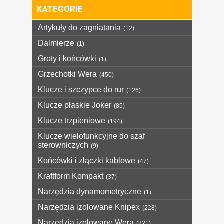
KATEGORIE
Artykuły do zagniatania
(12)
Dalmierze
(1)
Groty i końcówki
(1)
Grzechotki Wera
(450)
Klucze i szczypce do rur
(126)
Klucze płaskie Joker
(85)
Klucze trzpieniowe
(194)
Klucze wielofunkcyjne do szaf
sterowniczych
(9)
Końcówki i złączki kablowe
(47)
Kraftform Kompakt
(37)
Narzędzia dynamometryczne
(1)
Narzędzia izolowane Knipex
(228)
Narzędzia izolowane Wera
(221)