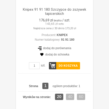
Knipex 91 91 180 Szczypce do zszywek
tapicerskich
176,69 zł
/ szt.
brutto
143,65 zł
netto
Najniższa cena z 30 dni to 173,20 zł
Producent:
KNIPEX
Numer katalogowy:
91 91 180
dodaj do porównania
dodaj do schowka
szt.
DO KOSZYKA
1
Strona
ogółem produktów: 1
20
40
60
Wyników na stronie: