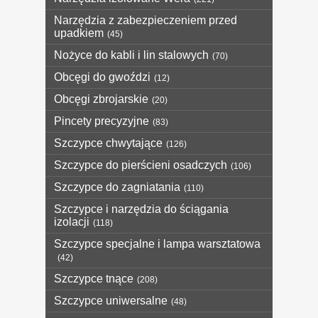
Narzędzia z zabezpieczeniem przed
upadkiem
(45)
Nożyce do kabli i lin stalowych
(70)
Obcęgi do gwoździ
(12)
Obcęgi zbrojarskie
(20)
Pincety precyzyjne
(83)
Szczypce chwytające
(126)
Szczypce do pierścieni osadczych
(106)
Szczypce do zagniatania
(110)
Szczypce i narzędzia do ściągania
izolacji
(118)
Szczypce specjalne i lampa warsztatowa
(42)
Szczypce tnące
(208)
Szczypce uniwersalne
(48)