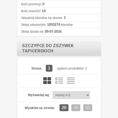
0
Ilość promocji:
14
Ilość nowości:
3
Aktualnie klientów na stronie:
1055274
Sklep odwiedziło:
klientów
09-07-2016
Sklep działa od:
SZCZYPCE DO ZSZYWEK
TAPICERSKICH
1
Strona
ogółem produktów: 1
Wyświetlaj wg
20
40
60
Wyników na stronie: