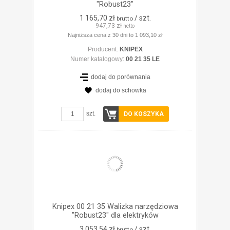
"Robust23"
1 165,70 zł
/ szt.
brutto
947,73 zł
netto
Najniższa cena z 30 dni to 1 093,10 zł
Producent:
KNIPEX
Numer katalogowy:
00 21 35 LE
dodaj do porównania
dodaj do schowka
ZOBACZ SZCZEGÓŁY
szt.
DO KOSZYKA
Knipex 00 21 35 Walizka narzędziowa
"Robust23" dla elektryków
3 053,54 zł
/ szt.
brutto