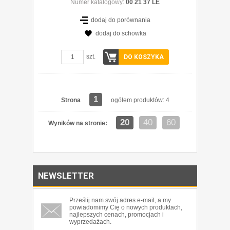
Numer katalogowy:
00 21 37 LE
dodaj do porównania
dodaj do schowka
szt.
DO KOSZYKA
1
Strona
ogółem produktów: 4
20
40
60
Wyników na stronie:
NEWSLETTER
Prześlij nam swój adres e-mail, a my
powiadomimy Cię o nowych produktach,
najlepszych cenach, promocjach i
wyprzedażach.