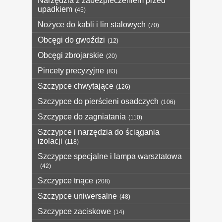
Narzędzia z zabezpieczeniem przed
upadkiem
(45)
Nożyce do kabli i lin stalowych
(70)
Obcęgi do gwoździ
(12)
Obcęgi zbrojarskie
(20)
Pincety precyzyjne
(83)
Szczypce chwytające
(126)
Szczypce do pierścieni osadczych
(106)
Szczypce do zagniatania
(110)
Szczypce i narzędzia do ściągania
izolacji
(118)
Szczypce specjalne i lampa warsztatowa
(42)
Szczypce tnące
(208)
Szczypce uniwersalne
(48)
Szczypce zaciskowe
(14)