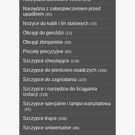
Narzędzia z zabezpieczeniem przed
upadkiem
(45)
Nożyce do kabli i lin stalowych
(70)
Obcęgi do gwoździ
(12)
Obcęgi zbrojarskie
(20)
Pincety precyzyjne
(83)
Szczypce chwytające
(126)
Szczypce do pierścieni osadczych
(106)
Szczypce do zagniatania
(110)
Szczypce i narzędzia do ściągania
izolacji
(118)
Szczypce specjalne i lampa warsztatowa
(42)
Szczypce tnące
(208)
Szczypce uniwersalne
(48)