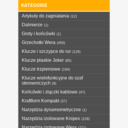
KATEGORIE
Artykuły do zagniatania
(12)
Dalmierze
(1)
Groty i końcówki
(1)
Grzechotki Wera
(450)
Klucze i szczypce do rur
(126)
Klucze płaskie Joker
(85)
Klucze trzpieniowe
(194)
Klucze wielofunkcyjne do szaf
sterowniczych
(9)
Końcówki i złączki kablowe
(47)
Kraftform Kompakt
(37)
Narzędzia dynamometryczne
(1)
Narzędzia izolowane Knipex
(228)
Narzędzia izolowane Wera
(221)