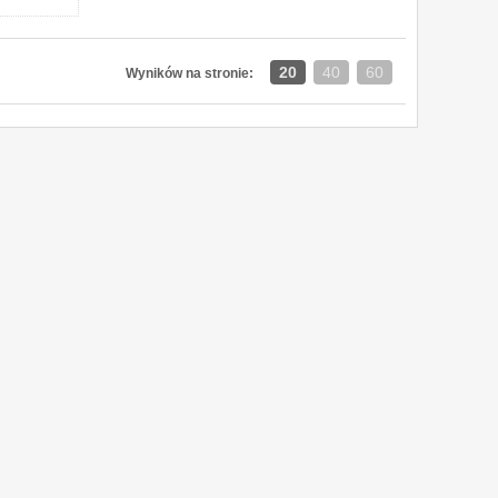
20
40
60
Wyników na stronie: