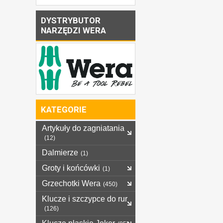
DYSTRYBUTOR
NARZĘDZI WERA
KATEGORIE
Artykuły do zagniatania
(12)
Dalmierze
(1)
Groty i końcówki
(1)
Grzechotki Wera
(450)
Klucze i szczypce do rur
(126)