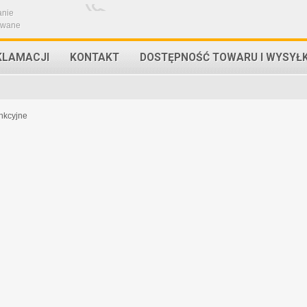
anie
owane
KLAMACJI
KONTAKT
DOSTĘPNOŚĆ TOWARU I WYSYŁ
nkcyjne