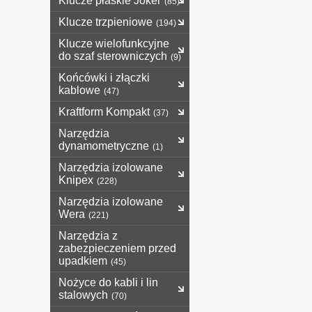
Klucze płaskie Joker
(85)
Klucze trzpieniowe
(194)
Klucze wielofunkcyjne
do szaf sterowniczych
(9)
Końcówki i złączki
kablowe
(47)
Kraftform Kompakt
(37)
Narzędzia
dynamometryczne
(1)
Narzędzia izolowane
Knipex
(228)
Narzędzia izolowane
Wera
(221)
Narzędzia z
zabezpieczeniem przed
upadkiem
(45)
Nożyce do kabli i lin
stalowych
(70)