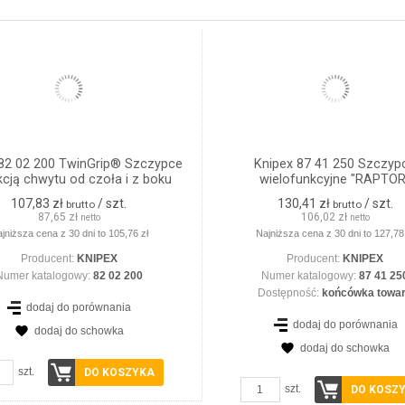
 82 02 200 TwinGrip® Szczypce
Knipex 87 41 250 Szczyp
kcją chwytu od czoła i z boku
wielofunkcyjne "RAPTOR
107,83 zł
/ szt.
130,41 zł
/ szt.
brutto
brutto
87,65 zł
106,02 zł
netto
netto
jniższa cena z 30 dni to 105,76 zł
Najniższa cena z 30 dni to 127,78
Producent:
KNIPEX
Producent:
KNIPEX
Numer katalogowy:
82 02 200
Numer katalogowy:
87 41 25
Dostępność:
końcówka towa
dodaj do porównania
dodaj do porównania
dodaj do schowka
dodaj do schowka
szt.
DO KOSZYKA
szt.
DO KOSZ