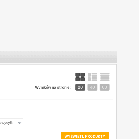
20
40
60
Wyników na stronie:
 wysyłki
Y