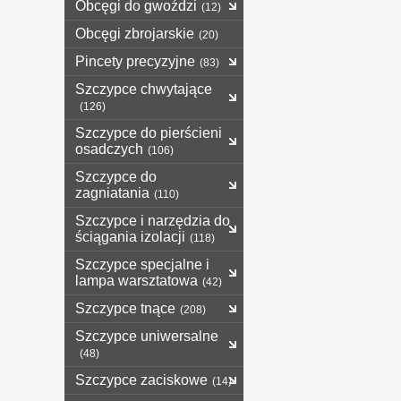
Obcęgi do gwoździ
(12)
Obcęgi zbrojarskie
(20)
Pincety precyzyjne
(83)
Szczypce chwytające
(126)
Szczypce do pierścieni
osadczych
(106)
Szczypce do
zagniatania
(110)
Szczypce i narzędzia do
ściągania izolacji
(118)
Szczypce specjalne i
lampa warsztatowa
(42)
Szczypce tnące
(208)
Szczypce uniwersalne
(48)
Szczypce zaciskowe
(14)