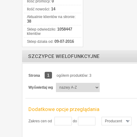
0
Ilość promocji:
14
Ilość nowości:
Aktualnie klientów na stronie:
38
1058447
Sklep odwiedziło:
klientów
09-07-2016
Sklep działa od:
SZCZYPCE WIELOFUNKCYJNE
1
Strona
ogółem produktów: 3
Wyświetlaj wg
Dodatkowe opcje przeglądania
Zakres cen od
do
Producent
ZOBACZ SZCZEGÓŁY