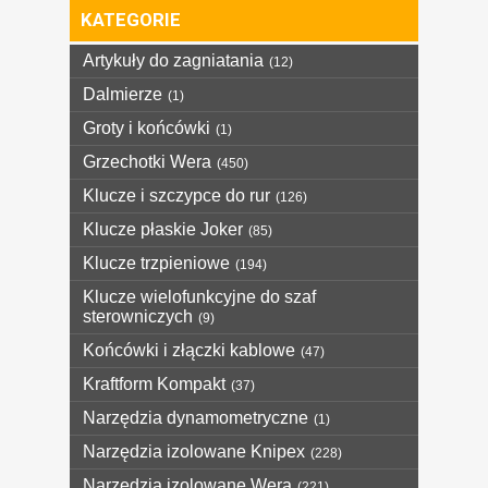
KATEGORIE
Artykuły do zagniatania
(12)
Dalmierze
(1)
Groty i końcówki
(1)
Grzechotki Wera
(450)
Klucze i szczypce do rur
(126)
Klucze płaskie Joker
(85)
Klucze trzpieniowe
(194)
Klucze wielofunkcyjne do szaf
sterowniczych
(9)
Końcówki i złączki kablowe
(47)
Kraftform Kompakt
(37)
Narzędzia dynamometryczne
(1)
Narzędzia izolowane Knipex
(228)
Narzędzia izolowane Wera
(221)