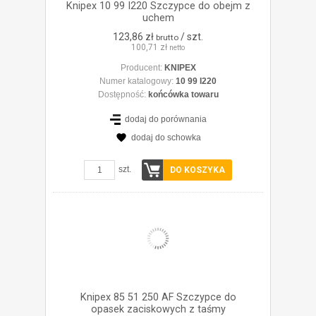
Knipex 10 99 I220 Szczypce do obejm z
uchem
123,86 zł
/ szt.
brutto
100,71 zł
netto
Producent:
KNIPEX
Numer katalogowy:
10 99 I220
Dostępność:
końcówka towaru
dodaj do porównania
dodaj do schowka
ZOBACZ SZCZEGÓŁY
szt.
DO KOSZYKA
Knipex 85 51 250 AF Szczypce do
opasek zaciskowych z taśmy