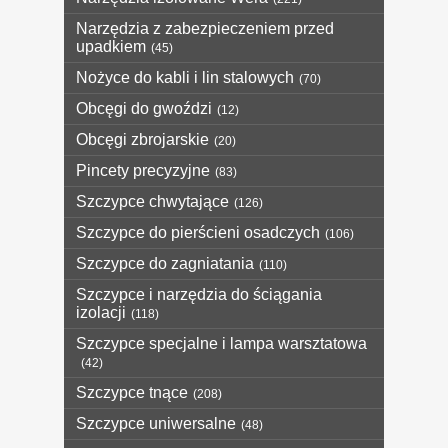
Narzędzia z zabezpieczeniem przed
upadkiem
(45)
Nożyce do kabli i lin stalowych
(70)
Obcęgi do gwoździ
(12)
Obcęgi zbrojarskie
(20)
Pincety precyzyjne
(83)
Szczypce chwytające
(126)
Szczypce do pierścieni osadczych
(106)
Szczypce do zagniatania
(110)
Szczypce i narzędzia do ściągania
izolacji
(118)
Szczypce specjalne i lampa warsztatowa
(42)
Szczypce tnące
(208)
Szczypce uniwersalne
(48)