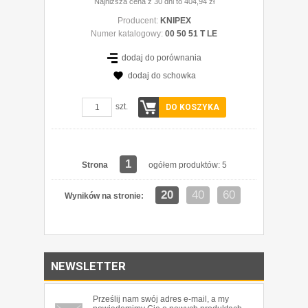
Najniższa cena z 30 dni to 404,94 zł
Producent:
KNIPEX
Numer katalogowy:
00 50 51 T LE
dodaj do porównania
dodaj do schowka
szt.
DO KOSZYKA
1
Strona
ogółem produktów: 5
20
40
60
Wyników na stronie:
NEWSLETTER
Prześlij nam swój adres e-mail, a my