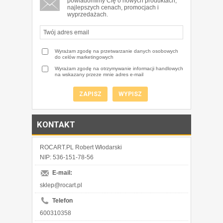
powiadomimy Cię o nowych produktach,
najlepszych cenach, promocjach i
wyprzedażach.
Wyrażam zgodę na przetwarzanie danych osobowych
do celów marketingowych
Wyrażam zgodę na otrzymywanie informacji handlowych
na wskazany przeze mnie adres e-mail
KONTAKT
ROCART.PL Robert Włodarski
NIP: 536-151-78-56
E-mail:
sklep@rocart.pl
Telefon
600310358