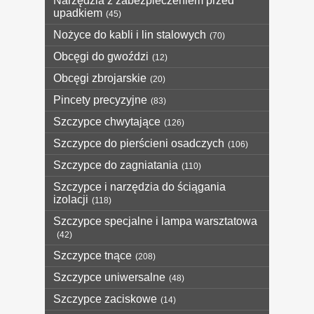
Narzędzia z zabezpieczeniem przed
upadkiem
(45)
Nożyce do kabli i lin stalowych
(70)
Obcęgi do gwoździ
(12)
Obcęgi zbrojarskie
(20)
Pincety precyzyjne
(83)
Szczypce chwytające
(126)
Szczypce do pierścieni osadczych
(106)
Szczypce do zagniatania
(110)
Szczypce i narzędzia do ściągania
izolacji
(118)
Szczypce specjalne i lampa warsztatowa
(42)
Szczypce tnące
(208)
Szczypce uniwersalne
(48)
Szczypce zaciskowe
(14)