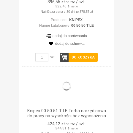
396,55 zł
/ szt.
brutto
322,40 zł
netto
Najniższa cena z 30 dni to 378,57 zł
Producent:
KNIPEX
Numer katalogowy:
00 50 50 T LE
dodaj do porównania
dodaj do schowka
ZOBACZ SZCZEGÓŁY
szt.
DO KOSZYKA
Knipex 00 50 51 T LE Torba narzędziowa
do pracy na wysokości bez wyposażenia
424,12 zł
/ szt.
brutto
344,81 zł
netto