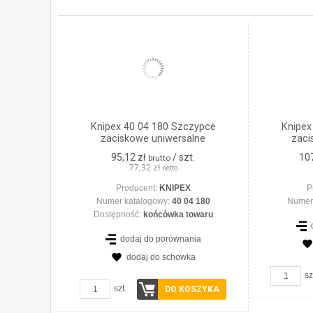
Knipex 40 04 180 Szczypce
Knipex
zaciskowe uniwersalne
zaci
95,12 zł
/ szt.
10
brutto
77,32 zł
netto
Producent:
KNIPEX
P
Numer katalogowy:
40 04 180
Numer
Dostępność:
końcówka towaru
dodaj do porównania
dodaj do schowka
sz
szt.
DO KOSZYKA