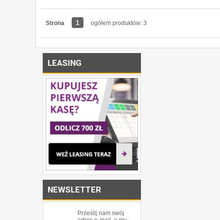
1
Strona
ogółem produktów: 3
LEASING
NEWSLETTER
Prześlij nam swój