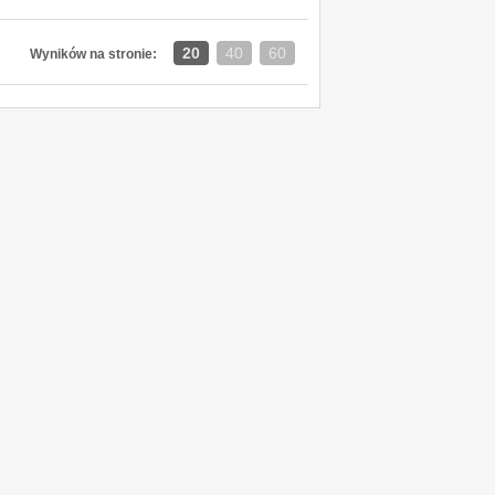
20
40
60
Wyników na stronie: