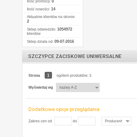
0
Ilość promocji:
14
Ilość nowości:
Aktualnie klientów na stronie:
2
1054972
Sklep odwiedziło:
klientów
09-07-2016
Sklep działa od:
SZCZYPCE ZACISKOWE UNIWERSALNE
1
Strona
ogółem produktów: 3
Wyświetlaj wg
Dodatkowe opcje przeglądania
Zakres cen od
do
Producent
ZOBACZ SZCZEGÓŁY
Z