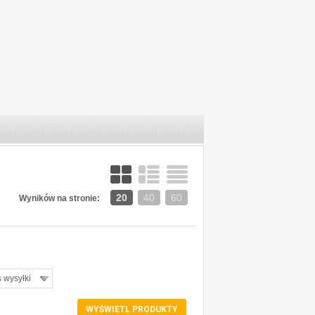
20
40
60
Wyników na stronie:
 wysyłki