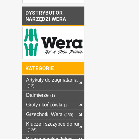
DYSTRYBUTOR
NARZĘDZI WERA
KATEGORIE
Artykuły do zagniatania
(12)
Dalmierze
(1)
Groty i końcówki
(1)
Grzechotki Wera
(450)
Klucze i szczypce do rur
(126)