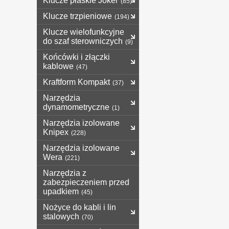
Klucze płaskie Joker
(85)
Klucze trzpieniowe
(194)
Klucze wielofunkcyjne
do szaf sterowniczych
(9)
Końcówki i złączki
kablowe
(47)
Kraftform Kompakt
(37)
Narzędzia
dynamometryczne
(1)
Narzędzia izolowane
Knipex
(228)
Narzędzia izolowane
Wera
(221)
Narzędzia z
zabezpieczeniem przed
upadkiem
(45)
Nożyce do kabli i lin
stalowych
(70)