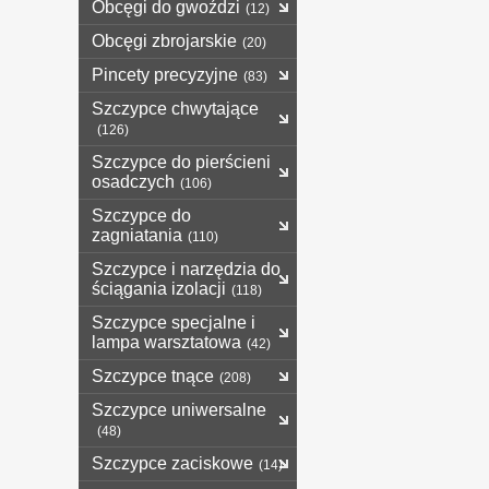
Obcęgi do gwoździ
(12)
Obcęgi zbrojarskie
(20)
Pincety precyzyjne
(83)
Szczypce chwytające
(126)
Szczypce do pierścieni
osadczych
(106)
Szczypce do
zagniatania
(110)
Szczypce i narzędzia do
ściągania izolacji
(118)
Szczypce specjalne i
lampa warsztatowa
(42)
Szczypce tnące
(208)
Szczypce uniwersalne
(48)
Szczypce zaciskowe
(14)