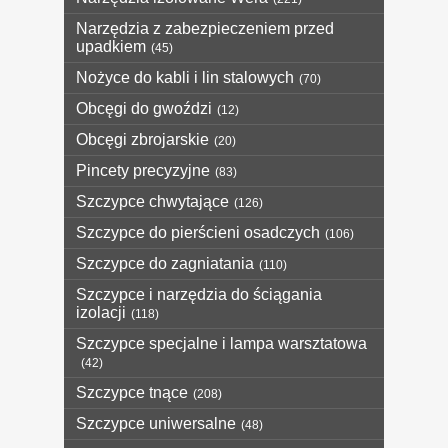
Narzędzia z zabezpieczeniem przed
upadkiem
(45)
Nożyce do kabli i lin stalowych
(70)
Obcęgi do gwoździ
(12)
Obcęgi zbrojarskie
(20)
Pincety precyzyjne
(83)
Szczypce chwytające
(126)
Szczypce do pierścieni osadczych
(106)
Szczypce do zagniatania
(110)
Szczypce i narzędzia do ściągania
izolacji
(118)
Szczypce specjalne i lampa warsztatowa
(42)
Szczypce tnące
(208)
Szczypce uniwersalne
(48)