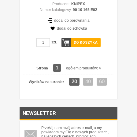
Producent:
KNIPEX
Numer katalogowy:
90 10 165 E02
dodaj do porównania
dodaj do schowka
szt.
DO KOSZYKA
1
Strona
ogółem produktów: 4
20
40
60
Wyników na stronie:
NEWSLETTER
Prześlij nam swój adres e-mail, a my
powiadomimy Cię o nowych produktach,
najlepszych cenach, promocjach i