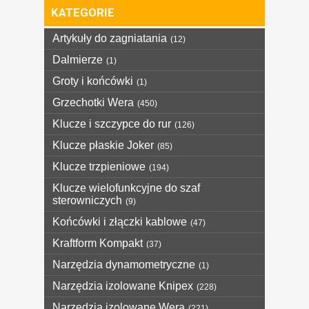
KATEGORIE
Artykuły do zagniatania
(12)
Dalmierze
(1)
Groty i końcówki
(1)
Grzechotki Wera
(450)
Klucze i szczypce do rur
(126)
Klucze płaskie Joker
(85)
Klucze trzpieniowe
(194)
Klucze wielofunkcyjne do szaf
sterowniczych
(9)
Końcówki i złączki kablowe
(47)
Kraftform Kompakt
(37)
Narzędzia dynamometryczne
(1)
Narzędzia izolowane Knipex
(228)
Narzędzia izolowane Wera
(221)