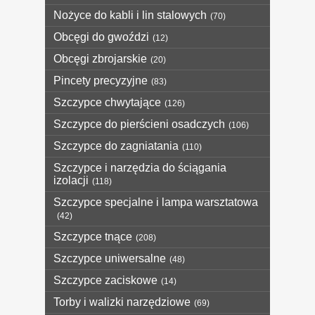
Nożyce do kabli i lin stalowych
(70)
Obcęgi do gwoździ
(12)
Obcęgi zbrojarskie
(20)
Pincety precyzyjne
(83)
Szczypce chwytające
(126)
Szczypce do pierścieni osadczych
(106)
Szczypce do zagniatania
(110)
Szczypce i narzędzia do ściągania
izolacji
(118)
Szczypce specjalne i lampa warsztatowa
(42)
Szczypce tnące
(208)
Szczypce uniwersalne
(48)
Szczypce zaciskowe
(14)
Torby i walizki narzędziowe
(69)