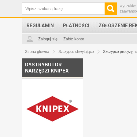
wyszukiw
zaawans
REGULAMIN
PŁATNOŚCI
ZGŁOSZENIE RE
Zaloguj się
Załóż konto
Strona główna
Szczypce chwytające
Szczypce precyzyjn
DYSTRYBUTOR
NARZĘDZI KNIPEX