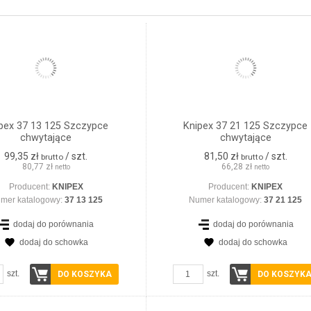
pex 37 13 125 Szczypce
Knipex 37 21 125 Szczypce
chwytające
chwytające
99,35 zł
/ szt.
81,50 zł
/ szt.
brutto
brutto
80,77 zł
66,28 zł
netto
netto
Producent:
KNIPEX
Producent:
KNIPEX
mer katalogowy:
37 13 125
Numer katalogowy:
37 21 125
dodaj do porównania
dodaj do porównania
dodaj do schowka
dodaj do schowka
ZOBACZ SZCZEGÓŁY
ZOBACZ SZCZEGÓŁY
szt.
szt.
DO KOSZYKA
DO KOSZYK