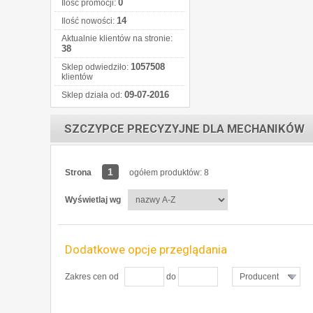
0
Ilość promocji:
14
Ilość nowości:
Aktualnie klientów na stronie:
38
1057508
Sklep odwiedziło:
klientów
09-07-2016
Sklep działa od:
SZCZYPCE PRECYZYJNE DLA MECHANIKÓW
1
Strona
ogółem produktów: 8
Wyświetlaj wg
Dodatkowe opcje przeglądania
Zakres cen od
do
Producent
ZOBACZ SZCZEGÓŁY