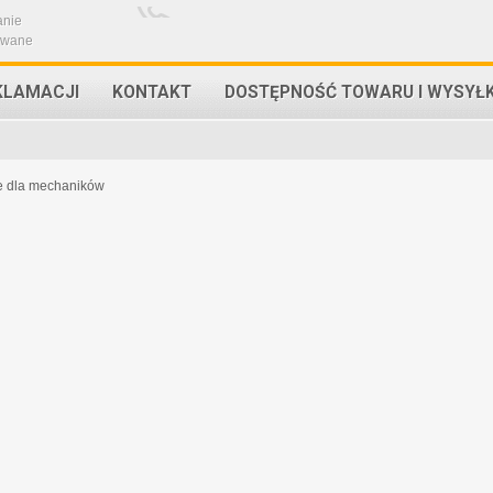
anie
owane
KLAMACJI
KONTAKT
DOSTĘPNOŚĆ TOWARU I WYSYŁ
e dla mechaników