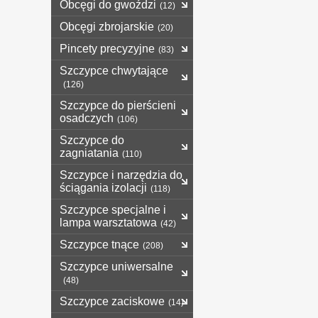
Obcęgi do gwoździ
(12)
Obcęgi zbrojarskie
(20)
Pincety precyzyjne
(83)
Szczypce chwytające
(126)
Szczypce do pierścieni
osadczych
(106)
Szczypce do
zagniatania
(110)
Szczypce i narzędzia do
ściągania izolacji
(118)
Szczypce specjalne i
lampa warsztatowa
(42)
Szczypce tnące
(208)
Szczypce uniwersalne
(48)
Szczypce zaciskowe
(14)