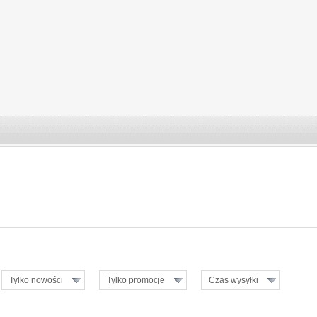
Tylko nowości
Tylko promocje
Czas wysyłki
ZOBACZ SZCZEGÓŁY
ZOBACZ SZCZEGÓŁY