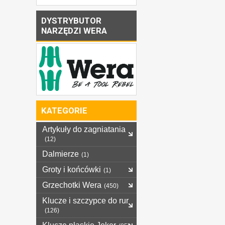
DYSTRYBUTOR
NARZĘDZI WERA
KATEGORIE
Artykuły do zagniatania
(12)
Dalmierze
(1)
Groty i końcówki
(1)
Grzechotki Wera
(450)
Klucze i szczypce do rur
(126)