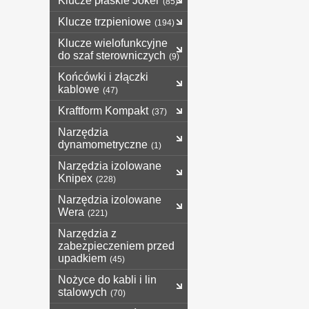
Klucze płaskie Joker
(85)
Klucze trzpieniowe
(194)
Klucze wielofunkcyjne
do szaf sterowniczych
(9)
Końcówki i złączki
kablowe
(47)
Kraftform Kompakt
(37)
Narzędzia
dynamometryczne
(1)
Narzędzia izolowane
Knipex
(228)
Narzędzia izolowane
Wera
(221)
Narzędzia z
zabezpieczeniem przed
upadkiem
(45)
Nożyce do kabli i lin
stalowych
(70)