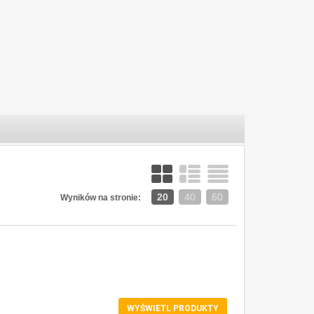
20
40
60
Wyników na stronie:
ZOBACZ SZCZEGÓŁY