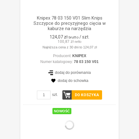
Knipex 78 03 150 V01 Slim Knips
Szczypce do precyzyjnego cięcia w
kaburze na narzędzia
124,07 zł
/ szt.
brutto
100,87 zł
netto
Najniższa cena z 30 dni to 124,07 zł
Producent:
KNIPEX
Numer katalogowy:
78 03 150 V01
dodaj do porównania
dodaj do schowka
ZOBACZ SZCZEGÓŁY
szt.
DO KOSZYKA
NOWOŚĆ