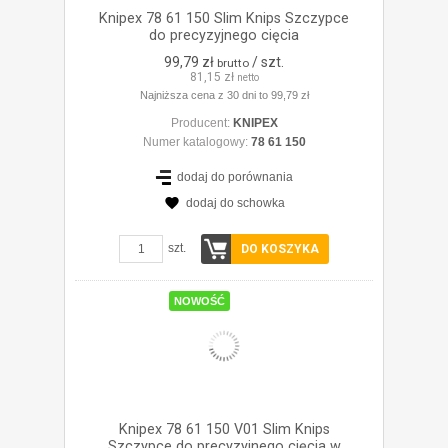
Knipex 78 61 150 Slim Knips Szczypce
do precyzyjnego cięcia
99,79 zł
/ szt.
brutto
81,15 zł
netto
Najniższa cena z 30 dni to 99,79 zł
Producent:
KNIPEX
Numer katalogowy:
78 61 150
dodaj do porównania
dodaj do schowka
ZOBACZ SZCZEGÓŁY
szt.
DO KOSZYKA
NOWOŚĆ
Knipex 78 61 150 V01 Slim Knips
Szczypce do precyzyjnego cięcia w