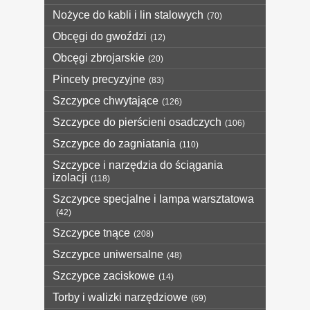
Nożyce do kabli i lin stalowych
(70)
Obcęgi do gwoździ
(12)
Obcęgi zbrojarskie
(20)
Pincety precyzyjne
(83)
Szczypce chwytające
(126)
Szczypce do pierścieni osadczych
(106)
Szczypce do zagniatania
(110)
Szczypce i narzędzia do ściągania
izolacji
(118)
Szczypce specjalne i lampa warsztatowa
(42)
Szczypce tnące
(208)
Szczypce uniwersalne
(48)
Szczypce zaciskowe
(14)
Torby i walizki narzędziowe
(69)