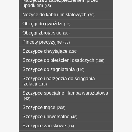
Narzędzia z zabezpieczeniem przed
upadkiem
(45)
Nożyce do kabli i lin stalowych
(70)
Obcęgi do gwoździ
(12)
Obcęgi zbrojarskie
(20)
Pincety precyzyjne
(83)
Szczypce chwytające
(126)
Szczypce do pierścieni osadczych
(106)
Szczypce do zagniatania
(110)
Szczypce i narzędzia do ściągania
izolacji
(118)
Szczypce specjalne i lampa warsztatowa
(42)
Szczypce tnące
(208)
Szczypce uniwersalne
(48)
Szczypce zaciskowe
(14)