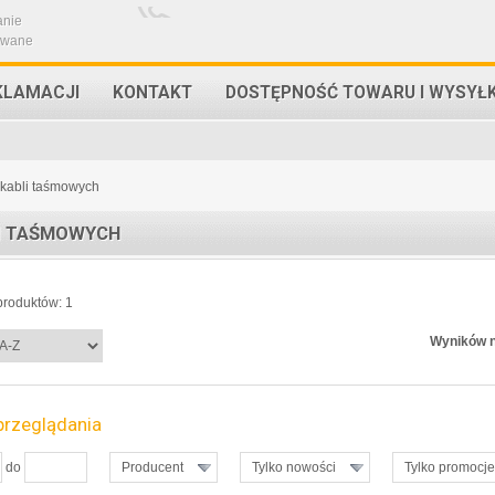
anie
owane
KLAMACJI
KONTAKT
DOSTĘPNOŚĆ TOWARU I WYSYŁ
kabli taśmowych
I TAŚMOWYCH
roduktów: 1
Wyników n
przeglądania
do
Producent
Tylko nowości
Tylko promocje