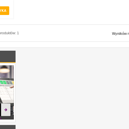
YKA
roduktów: 1
Wyników n