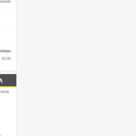
darski
sklepu
- 18.00,
Ą
 kartą