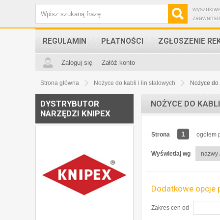
wyszukiw
zaawans
REGULAMIN
PŁATNOŚCI
ZGŁOSZENIE RE
Zaloguj się
Załóż konto
Strona główna
Nożyce do kabli i lin stalowych
Nożyce do 
DYSTRYBUTOR
NOŻYCE DO KABL
NARZĘDZI KNIPEX
1
Strona
ogółem p
Wyświetlaj wg
Dodatkowe opcje 
Zakres cen od