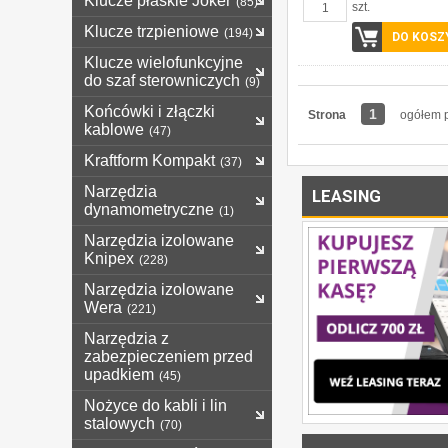
Klucze płaskie Joker
(85)
szt.
Klucze trzpieniowe
(194)
DO KOSZ
Klucze wielofunkcyjne
do szaf sterowniczych
(9)
Końcówki i złączki
1
Strona
ogółem p
kablowe
(47)
Kraftform Kompakt
(37)
Narzędzia
LEASING
dynamometryczne
(1)
Narzędzia izolowane
Knipex
(228)
Narzędzia izolowane
Wera
(221)
Narzędzia z
zabezpieczeniem przed
upadkiem
(45)
Nożyce do kabli i lin
stalowych
(70)