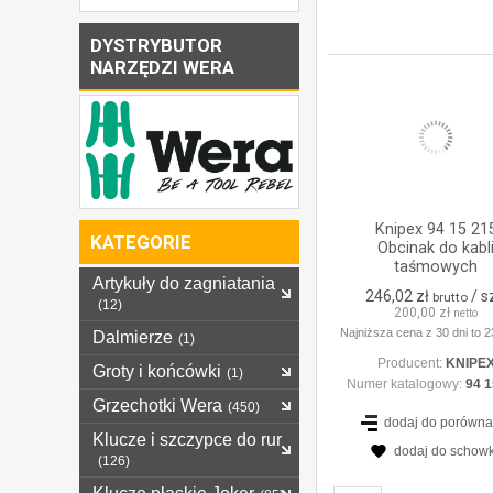
ZOBACZ
SZCZEGÓŁ
DYSTRYBUTOR
NARZĘDZI WERA
Knipex 94 15 21
KATEGORIE
Obcinak do kabl
taśmowych
Artykuły do zagniatania
246,02 zł
/ s
brutto
(12)
200,00 zł
netto
Najniższa cena z 30 dni to 2
Dalmierze
(1)
Producent:
KNIPE
Groty i końcówki
(1)
Numer katalogowy:
94 1
Grzechotki Wera
(450)
dodaj do porówna
Klucze i szczypce do rur
dodaj do schow
(126)