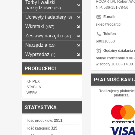
ROCART.PL Robert Wło
Torby i walizki
narzędziowe
NIP: 536-151-78-56
(69)
Uchwyty i adaptery
E-mail:
(3)
sklep@rocart.pl
Wkrętaki
(487)
Telefon
Zestawy narzędzi
(97)
600310358
Narzędzia
(15)
Godziny działania 
Wyprzedaż
(1)
online codziennie 9.00 
w soboty 10.00 - 14.00
PRODUCENCI
PŁATNOŚĆ KART
KNIPEX
STABILA
Realizujemy płatności
WERA
płatniczą
STATYSTYKA
2951
Ilość produktów:
319
Ilość kategorii: