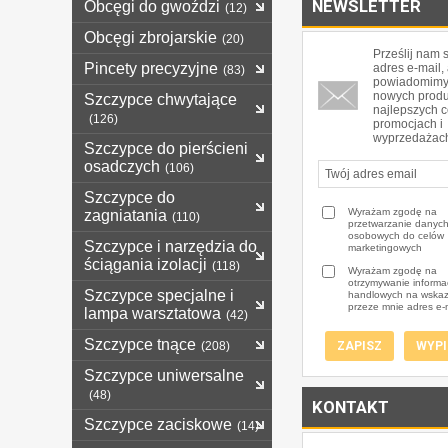
NEWSLETTER
Obcęgi do gwoździ
(12)
Obcęgi zbrojarskie
(20)
Prześlij nam 
Pincety precyzyjne
adres e-mail,
(83)
powiadomimy
nowych produ
Szczypce chwytające
najlepszych 
(126)
promocjach i
wyprzedażac
Szczypce do pierścieni
osadczych
(106)
Szczypce do
Wyrażam zgodę na
zagniatania
(110)
przetwarzanie danyc
osobowych do celów
Szczypce i narzędzia do
marketingowych
ściągania izolacji
(118)
Wyrażam zgodę na
otrzymywanie informac
Szczypce specjalne i
handlowych na wska
przeze mnie adres e-
lampa warsztatowa
(42)
Szczypce tnące
(208)
Szczypce uniwersalne
(48)
KONTAKT
Szczypce zaciskowe
(14)