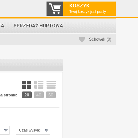
KOSZYK
Twój koszyk jest pusty ...
KA
SPRZEDAŻ HURTOWA
Schowek (0)
20
40
60
a stronie:
Czas wysyłki