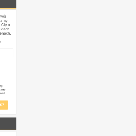
swój
 a my
 Cię o
ktach,
cenach,
h.
h
ji
zany
mail