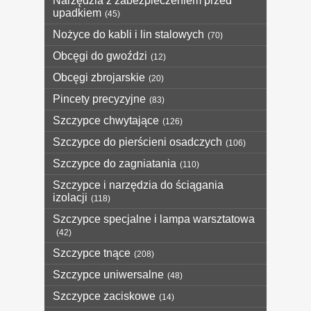
Narzędzia z zabezpieczeniem przed
upadkiem
(45)
Nożyce do kabli i lin stalowych
(70)
Obcęgi do gwoździ
(12)
Obcęgi zbrojarskie
(20)
Pincety precyzyjne
(83)
Szczypce chwytające
(126)
Szczypce do pierścieni osadczych
(106)
Szczypce do zagniatania
(110)
Szczypce i narzędzia do ściągania
izolacji
(118)
Szczypce specjalne i lampa warsztatowa
(42)
Szczypce tnące
(208)
Szczypce uniwersalne
(48)
Szczypce zaciskowe
(14)